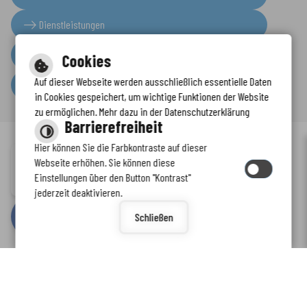
Dienstleistungen
Presseinformationen
Cookies
Auf dieser Webseite werden ausschließlich essentielle Daten
Serviceportal
in Cookies gespeichert, um wichtige Funktionen der Website
zu ermöglichen. Mehr dazu in der Datenschutzerklärung
Barrierefreiheit
Hier können Sie die Farbkontraste auf dieser
Immer auf dem neuesten Stand
Webseite erhöhen. Sie können diese
Inhalt
-
Impressum
-
Datenschutzerklärung
-
Kontaktformular
-
Einstellungen über den Button "Kontrast"
www.enkreis.de möchte Ihnen Benachrichtigungen senden
Barrierefreiheit
jederzeit deaktivieren.
by
cm citymedia GmbH
Schließen