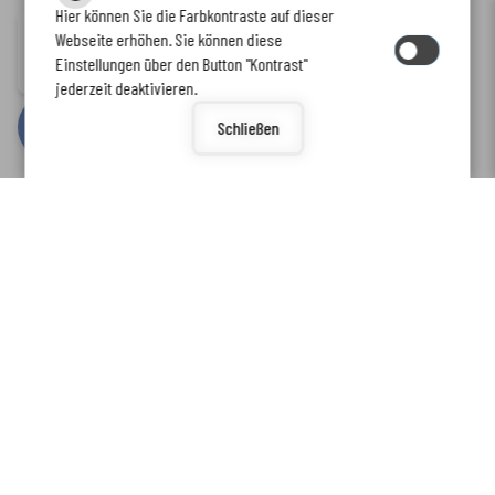
Hier können Sie die Farbkontraste auf dieser
Immer auf dem neuesten Stand
Webseite erhöhen. Sie können diese
Inhalt
-
Impressum
-
Datenschutzerklärung
-
Kontaktformular
-
Einstellungen über den Button "Kontrast"
www.enkreis.de möchte Ihnen Benachrichtigungen senden
Barrierefreiheit
jederzeit deaktivieren.
by
cm citymedia GmbH
Schließen