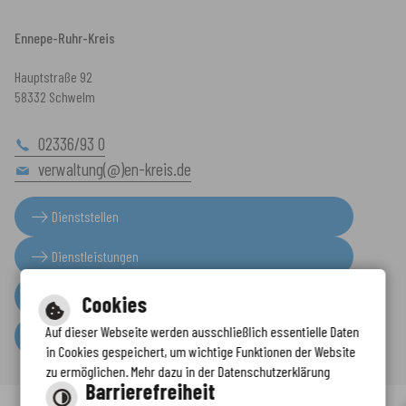
Ennepe-Ruhr-Kreis
Hauptstraße 92
58332 Schwelm
02336/93 0
verwaltung(@)en-kreis.de
Dienststellen
Dienstleistungen
Presseinformationen
Cookies
Auf dieser Webseite werden ausschließlich essentielle Daten
Serviceportal
in Cookies gespeichert, um wichtige Funktionen der Website
zu ermöglichen. Mehr dazu in der Datenschutzerklärung
Barrierefreiheit