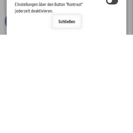
Einstellungen über den Button "Kontrast"
www.enkreis.de möchte Ihnen Benachrichtigungen senden
Barrierefreiheit
jederzeit deaktivieren.
by
cm citymedia GmbH
Schließen