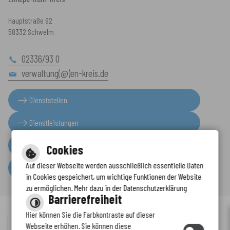
Hauptstraße 92
58332 Schwelm
02336/93 0
verwaltung(@)en-kreis.de
Dienststellen
Dienstleistungen
Presseinformationen
Cookies
Auf dieser Webseite werden ausschließlich essentielle Daten
Serviceportal
in Cookies gespeichert, um wichtige Funktionen der Website
zu ermöglichen. Mehr dazu in der Datenschutzerklärung
Barrierefreiheit
Hier können Sie die Farbkontraste auf dieser
Immer auf dem neuesten Stand
Webseite erhöhen. Sie können diese
Inhalt
-
Impressum
-
Datenschutzerklärung
-
Kontaktformular
-