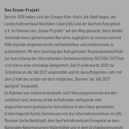
Das Ozean-Projekt
Bereits 2019 haben sich der Ennepe-Ruhr-Kreis, die Stadt Hagen, der
Landschaftsverband Westfalen-Lippe (LWL) und der GeoPark Ruhrgebiet
e.V. im Rahmen des „Ozean-Projekts“ auf den Weg gemacht, diese Inhalte
innerhalb eines gemeinsamen Narrativs zugänglich zu machen und mit
Hilfe digitaler Angebote leicht nachvollziehbar und erlebnisstark zu
präsentieren. Mit dem Zuschlag des Ruhrgebietes/ Regionalverband Ruhr
zur Ausrichtung der Internationalen Gartenausstellung 2027 (IGA 2027) bot
sich hierzu eine einmalige Gelegenheit. Das Projekt wurde 2020 zur
Teilnahme an der IGA 2027 angemeldet und im darauffolgenden Jahr mit
dem Erhalt des ersten von drei möglichen „Sternen“ als „IGA 2027
geeignet“ eingestuft.
Im Rahmen von mehreren Auswahl- und Filterungsprozessen wurden
zunächst rund zwanzig direkt an Radrouten anliegende oder
angeschlossene geologische Aufschlüsse in den Fokus genommen
(siehe folgende Karte). Gemeinsam mit drei Informationszentren im LWL-
Museum Zeche Nachtigall, dem GeoPark Infozentrum Ennepetal an dem
Nationalen Naturmonument Kluterthöhle und in dem Archäologiemuseum