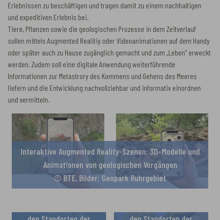
Erlebnissen zu beschäftigen und tragen damit zu einem nachhaltigen
und expeditiven Erlebnis bei.
Tiere, Pflanzen sowie die geologischen Prozesse in dem Zeitverlauf
sollen mittels Augmented Realitiy oder Videoanimationen auf dem Handy
oder später auch zu Hause zugänglich gemacht und zum „Leben” erweckt
werden. Zudem soll eine digitale Anwendung weiterführende
Informationen zur Metastrory des Kommens und Gehens des Meeres
liefern und die Entwicklung nachvollziehbar und informativ einordnen
und vermitteln.
Interaktive Augmented Reality-Szenen: 3D-Modelle und
Animationen von geologischen Vorgängen
© BTE, Bilder: Geopark Ruhrgebiet
Interaktive Augmented
Interaktive Augmented
Reality-Szenen an
Reality-Szenen an
den Standorten der
den Standorten der