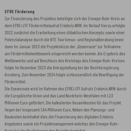
EFRE Förderung
Zur Finanzierung des Projektes beteiligte sich der Ennepe-Ruhr-Kreis an
dem EFRE/JTF Fördermittelaufruf Erlebnis.NRW. Im Vorlauf hierzu erfolgte
2022 zunächst die Erarbeitung eines didaktischen Konzepts sowie einer
Potenzialanalyse durch die BTE Tourismus- und Regionalberatung bevor
dann im Januar 2023 die Projektskizze der „
Ozeanroute“
zur Teilnahme
am Fördermittelwettbewerb eingereicht werden konnte. Als Ergebnis des
Wettbewerbs und auf Beschluss des Kreistags des Ennepe-Ruhr-Kreises
folgte im Dezember 2023 die Antragstellung bei der Bezirksregierung
Arnsberg. Zum November 2024 folgte schlussendlich die Bewilligung der
Fördermittel.
Die Ozeanroute wird im Rahmen des EFRE/JTF Aufrufs Erlebnis.NRW durch
die Europäische Union und das Land Nordrhein-Westfalen mit 1,23
Millionen Euro gefördert. Die kalkulierten Gesamtkosten für das Projekt
liegen bei insgesamt 1,64 Millionen Euro. Neben den Planungs- und
Baukosten beinhaltet dies die Finanzierung des digitalen Erlebnis
Angebotes sowie ein Projektmanagement welches den Ennepe-Ruhr-
Kreis bei der Realisierung des Projekts begleitet.