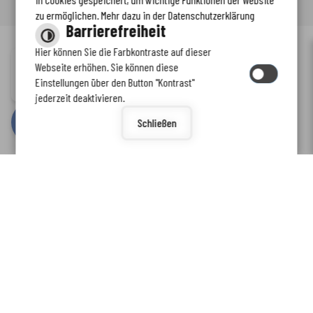
zu ermöglichen. Mehr dazu in der Datenschutzerklärung
Barrierefreiheit
Hier können Sie die Farbkontraste auf dieser
Immer auf dem neuesten Stand
Webseite erhöhen. Sie können diese
Inhalt
-
Impressum
-
Datenschutzerklärung
-
Kontaktformular
-
Einstellungen über den Button "Kontrast"
www.enkreis.de möchte Ihnen Benachrichtigungen senden
Barrierefreiheit
jederzeit deaktivieren.
by
cm citymedia GmbH
Schließen