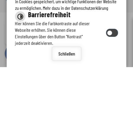
in Cookies gespeichert, um wichtige Funktionen der Website
zu ermöglichen. Mehr dazu in der Datenschutzerklärung
Barrierefreiheit
Hier können Sie die Farbkontraste auf dieser
Immer auf dem neuesten Stand
Webseite erhöhen. Sie können diese
Inhalt
-
Impressum
-
Datenschutzerklärung
-
Kontaktformular
-
Einstellungen über den Button "Kontrast"
www.enkreis.de möchte Ihnen Benachrichtigungen senden
Barrierefreiheit
jederzeit deaktivieren.
by
cm citymedia GmbH
Schließen