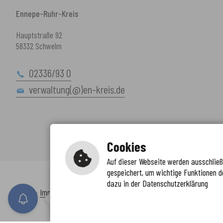
Ennepe-Ruhr-Kreis
Hauptstraße 92
58332 Schwelm
02336/93 0
verwaltung(@)en-kreis.de
Cookies
Auf dieser Webseite werden ausschließl
gespeichert, um wichtige Funktionen d
Immer auf dem neuesten Stand
dazu in der Datenschutzerklärung
www.enkreis.de möchte Ihnen Benachricht
Inhalt
-
Impressum
-
Datenschutzerklärung
-
Kontaktformular
-
Barr
n senden