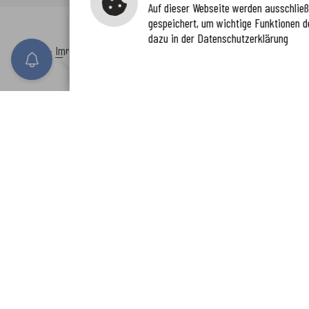
Auf dieser Webseite werden ausschließl
gespeichert, um wichtige Funktionen d
Immer auf dem neuesten Stand
dazu in der Datenschutzerklärung
www.enkreis.de möchte Ihnen Benachricht
Inhalt
-
Impressum
-
Datenschutzerklärung
-
Kontaktformular
-
Barr
n senden