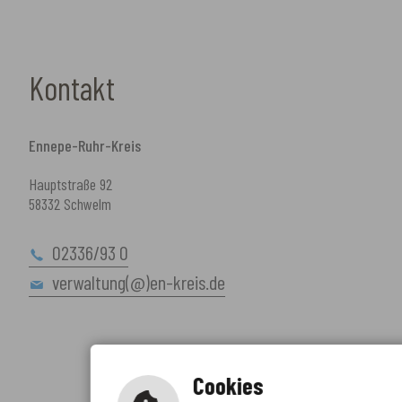
Kontakt
Ennepe-Ruhr-Kreis
Hauptstraße 92
58332 Schwelm
02336/93 0
verwaltung(@)en-kreis.de
Cookies