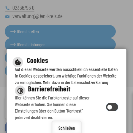
02336/93 0
verwaltung(@)en-kreis.de
Dienststellen
Dienstleistungen
Presseinformationen
Cookies
Auf dieser Webseite werden ausschließlich essentielle Daten
Serviceportal
in Cookies gespeichert, um wichtige Funktionen der Website
zu ermöglichen. Mehr dazu in der Datenschutzerklärung
Barrierefreiheit
Hier können Sie die Farbkontraste auf dieser
Immer auf dem neuesten Stand
Webseite erhöhen. Sie können diese
Inhalt
-
Impressum
-
Datenschutzerklärung
-
Kontaktformular
-
Einstellungen über den Button "Kontrast"
www.enkreis.de möchte Ihnen Benachrichtigungen senden
Barrierefreiheit
jederzeit deaktivieren.
by
cm citymedia GmbH
Schließen