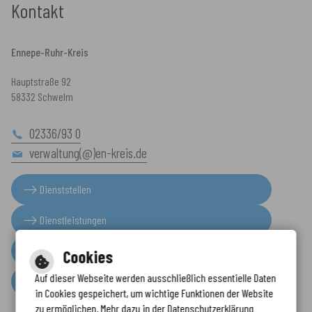
Kontakt
Ennepe-Ruhr-Kreis
Hauptstraße 92
58332 Schwelm
02336/93 0
verwaltung(@)en-kreis.de
Dienststellen
Dienstleistungen
Presseinformationen
Cookies
Auf dieser Webseite werden ausschließlich essentielle Daten
Serviceportal
in Cookies gespeichert, um wichtige Funktionen der Website
zu ermöglichen. Mehr dazu in der Datenschutzerklärung