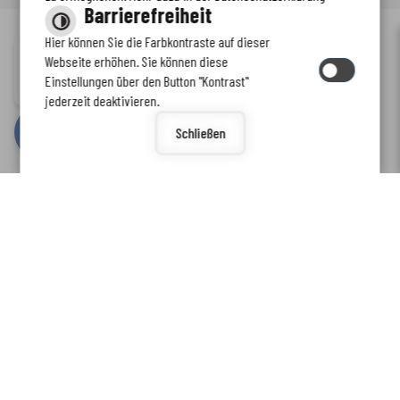
Barrierefreiheit
Hier können Sie die Farbkontraste auf dieser
Immer auf dem neuesten Stand
Webseite erhöhen. Sie können diese
Inhalt
-
Impressum
-
Datenschutzerklärung
-
Kontaktformular
-
Einstellungen über den Button "Kontrast"
www.enkreis.de möchte Ihnen Benachrichtigungen senden
Barrierefreiheit
jederzeit deaktivieren.
by
cm citymedia GmbH
Schließen