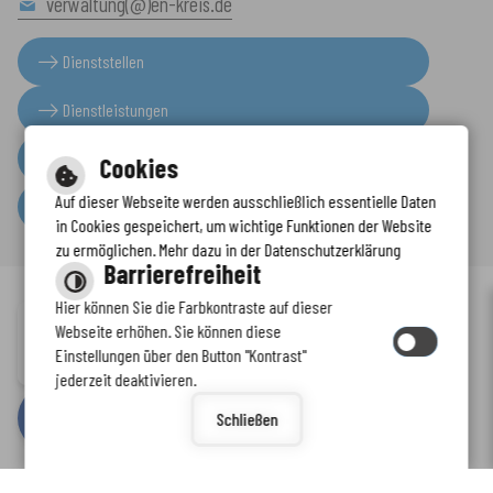
verwaltung(@)en-kreis.de
Dienststellen
Dienstleistungen
Presseinformationen
Cookies
Auf dieser Webseite werden ausschließlich essentielle Daten
Serviceportal
in Cookies gespeichert, um wichtige Funktionen der Website
zu ermöglichen. Mehr dazu in der Datenschutzerklärung
Barrierefreiheit
Hier können Sie die Farbkontraste auf dieser
Immer auf dem neuesten Stand
Webseite erhöhen. Sie können diese
Inhalt
-
Impressum
-
Datenschutzerklärung
-
Kontaktformular
-
Einstellungen über den Button "Kontrast"
www.enkreis.de möchte Ihnen Benachrichtigungen senden
Barrierefreiheit
jederzeit deaktivieren.
by
cm citymedia GmbH
Schließen