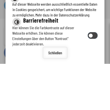
Auf dieser Webseite werden ausschließlich essentielle Daten
Serviceportal
in Cookies gespeichert, um wichtige Funktionen der Website
zu ermöglichen. Mehr dazu in der Datenschutzerklärung
Barrierefreiheit
Hier können Sie die Farbkontraste auf dieser
Immer auf dem neuesten Stand
Webseite erhöhen. Sie können diese
Inhalt
-
Impressum
-
Datenschutzerklärung
-
Kontaktformular
-
Einstellungen über den Button "Kontrast"
www.enkreis.de möchte Ihnen Benachrichtigungen senden
Barrierefreiheit
jederzeit deaktivieren.
by
cm citymedia GmbH
Schließen