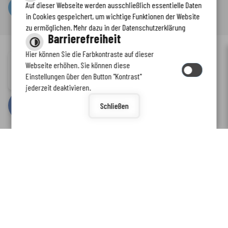
Auf dieser Webseite werden ausschließlich essentielle Daten
Serviceportal
in Cookies gespeichert, um wichtige Funktionen der Website
zu ermöglichen. Mehr dazu in der Datenschutzerklärung
Barrierefreiheit
Hier können Sie die Farbkontraste auf dieser
Immer auf dem neuesten Stand
Webseite erhöhen. Sie können diese
Inhalt
-
Impressum
-
Datenschutzerklärung
-
Kontaktformular
-
Einstellungen über den Button "Kontrast"
www.enkreis.de möchte Ihnen Benachrichtigungen senden
Barrierefreiheit
jederzeit deaktivieren.
by
cm citymedia GmbH
Schließen