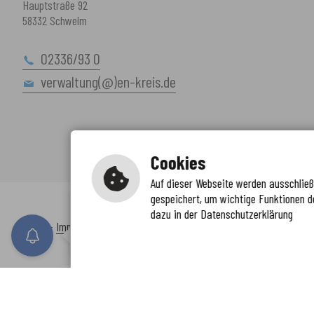
Hauptstraße 92
58332 Schwelm
02336/93 0
verwaltung(@)en-kreis.de
Cookies
Auf dieser Webseite werden ausschließl
gespeichert, um wichtige Funktionen d
Immer auf dem neuesten Stand
dazu in der Datenschutzerklärung
www.enkreis.de möchte Ihnen Benachricht
Inhalt
-
Impressum
-
Datenschutzerklärung
-
Kontaktformular
-
Barr
n senden