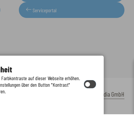
Serviceportal
iheit
e Farbkontraste auf dieser Webseite erhöhen.
instellungen über den Button "Kontrast"
ren.
by
cm citymedia GmbH