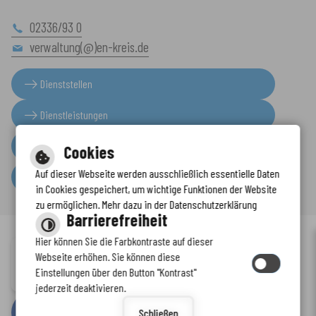
02336/93 0
verwaltung(@)en-kreis.de
Dienststellen
Dienstleistungen
Presseinformationen
Cookies
Auf dieser Webseite werden ausschließlich essentielle Daten
Serviceportal
in Cookies gespeichert, um wichtige Funktionen der Website
zu ermöglichen. Mehr dazu in der Datenschutzerklärung
Barrierefreiheit
Hier können Sie die Farbkontraste auf dieser
Immer auf dem neuesten Stand
Webseite erhöhen. Sie können diese
Inhalt
-
Impressum
-
Datenschutzerklärung
-
Kontaktformular
-
Einstellungen über den Button "Kontrast"
www.enkreis.de möchte Ihnen Benachrichtigungen senden
Barrierefreiheit
jederzeit deaktivieren.
by
cm citymedia GmbH
Schließen