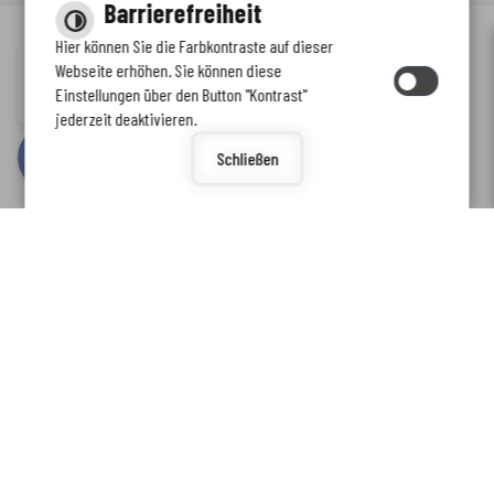
Barrierefreiheit
Hier können Sie die Farbkontraste auf dieser
Immer auf dem neuesten Stand
Webseite erhöhen. Sie können diese
Inhalt
-
Impressum
-
Datenschutzerklärung
-
Kontaktformular
-
Einstellungen über den Button "Kontrast"
www.enkreis.de möchte Ihnen Benachrichtigungen senden
Barrierefreiheit
jederzeit deaktivieren.
by
cm citymedia GmbH
Schließen