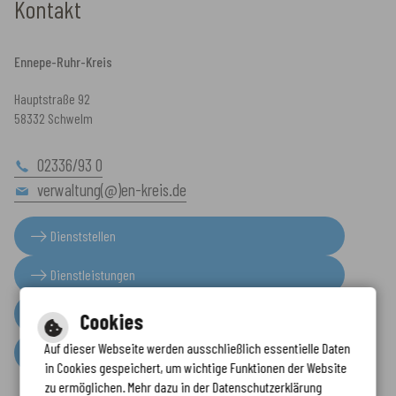
Kontakt
Ennepe-Ruhr-Kreis
Hauptstraße 92
58332 Schwelm
02336/93 0
verwaltung(@)en-kreis.de
Dienststellen
Dienstleistungen
Presseinformationen
Cookies
Auf dieser Webseite werden ausschließlich essentielle Daten
Serviceportal
in Cookies gespeichert, um wichtige Funktionen der Website
zu ermöglichen. Mehr dazu in der Datenschutzerklärung