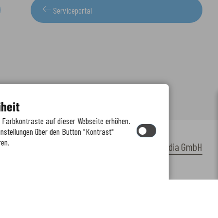
Serviceportal
iheit
e Farbkontraste auf dieser Webseite erhöhen.
instellungen über den Button "Kontrast"
ren.
by
cm citymedia GmbH