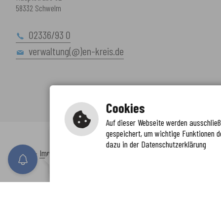
58332 Schwelm
02336/93 0
verwaltung(@)en-kreis.de
Cookies
Auf dieser Webseite werden ausschließl
gespeichert, um wichtige Funktionen d
Immer auf dem neuesten Stand
dazu in der Datenschutzerklärung
www.enkreis.de möchte Ihnen Benachricht
Inhalt
-
Impressum
-
Datenschutzerklärung
-
Kontaktformular
-
Barr
n senden