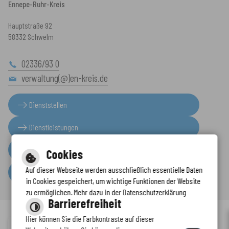
Ennepe-Ruhr-Kreis
Hauptstraße 92
58332 Schwelm
02336/93 0
verwaltung(@)en-kreis.de
Dienststellen
Dienstleistungen
Presseinformationen
Cookies
Auf dieser Webseite werden ausschließlich essentielle Daten
Serviceportal
in Cookies gespeichert, um wichtige Funktionen der Website
zu ermöglichen. Mehr dazu in der Datenschutzerklärung
Barrierefreiheit
Hier können Sie die Farbkontraste auf dieser
Immer auf dem neuesten Stand