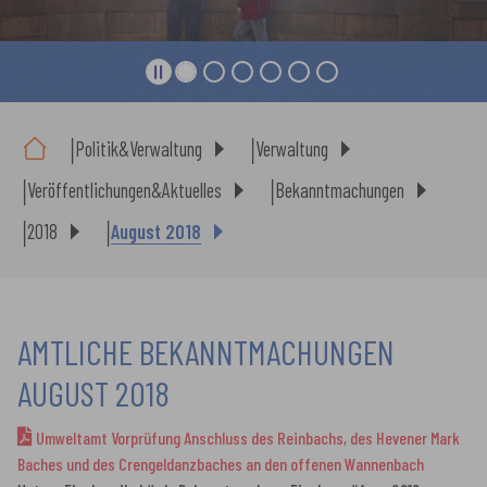
Sie sind hier:
Politik&Verwaltung
Verwaltung
Veröffentlichungen&Aktuelles
Bekanntmachungen
2018
August 2018
AMTLICHE BEKANNTMACHUNGEN
AUGUST 2018
Umweltamt Vorprüfung Anschluss des Reinbachs, des Hevener Mark
Baches und des Crengeldanzbaches an den offenen Wannenbach