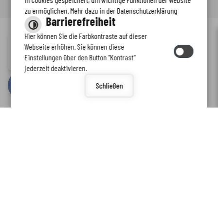
zu ermöglichen. Mehr dazu in der Datenschutzerklärung
Barrierefreiheit
Hier können Sie die Farbkontraste auf dieser
Immer auf dem neuesten Stand
Webseite erhöhen. Sie können diese
Inhalt
-
Impressum
-
Datenschutzerklärung
-
Kontaktformular
-
Einstellungen über den Button "Kontrast"
www.enkreis.de möchte Ihnen Benachrichtigungen senden
Barrierefreiheit
jederzeit deaktivieren.
by
cm citymedia GmbH
Schließen