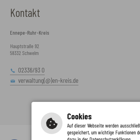
Kontakt
Ennepe-Ruhr-Kreis
Hauptstraße 92
58332 Schwelm
02336/93 0
verwaltung(@)en-kreis.de
Cookies
Auf dieser Webseite werden ausschließl
gespeichert, um wichtige Funktionen d
Immer auf dem neuesten Stand
dazu in der Datenschutzerklärung