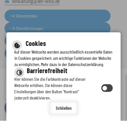
verwaltung(@)en-kreis.de
Dienststellen
Dienstleistungen
Presseinformationen
Cookies
Auf dieser Webseite werden ausschließlich essentielle Daten
Serviceportal
in Cookies gespeichert, um wichtige Funktionen der Website
zu ermöglichen. Mehr dazu in der Datenschutzerklärung
Barrierefreiheit
Hier können Sie die Farbkontraste auf dieser
Immer auf dem neuesten Stand
Webseite erhöhen. Sie können diese
Inhalt
-
Impressum
-
Datenschutzerklärung
-
Kontaktformular
-
Einstellungen über den Button "Kontrast"
www.enkreis.de möchte Ihnen Benachrichtigungen senden
Barrierefreiheit
jederzeit deaktivieren.
by
cm citymedia GmbH
Schließen