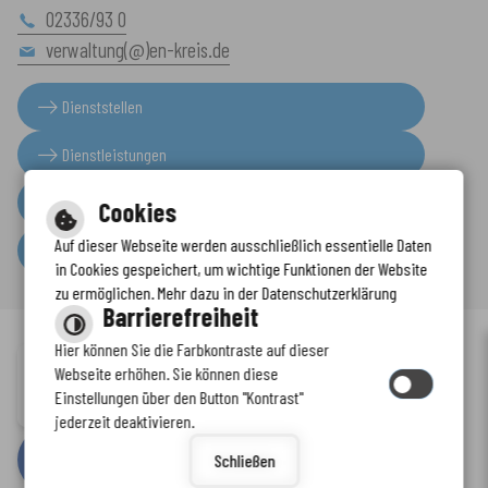
02336/93 0
verwaltung(@)en-kreis.de
Dienststellen
Dienstleistungen
Presseinformationen
Cookies
Auf dieser Webseite werden ausschließlich essentielle Daten
Serviceportal
in Cookies gespeichert, um wichtige Funktionen der Website
zu ermöglichen. Mehr dazu in der Datenschutzerklärung
Barrierefreiheit
Hier können Sie die Farbkontraste auf dieser
Immer auf dem neuesten Stand
Webseite erhöhen. Sie können diese
Inhalt
-
Impressum
-
Datenschutzerklärung
-
Kontaktformular
-
Einstellungen über den Button "Kontrast"
www.enkreis.de möchte Ihnen Benachrichtigungen senden
Barrierefreiheit
jederzeit deaktivieren.
by
cm citymedia GmbH
Schließen