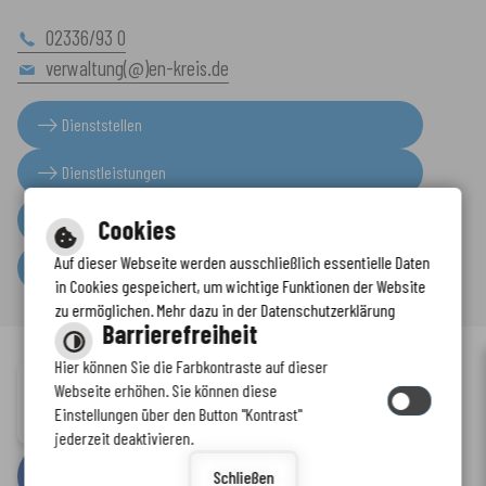
02336/93 0
verwaltung(@)en-kreis.de
Dienststellen
Dienstleistungen
Presseinformationen
Cookies
Auf dieser Webseite werden ausschließlich essentielle Daten
Serviceportal
in Cookies gespeichert, um wichtige Funktionen der Website
zu ermöglichen. Mehr dazu in der Datenschutzerklärung
Barrierefreiheit
Hier können Sie die Farbkontraste auf dieser
Immer auf dem neuesten Stand
Webseite erhöhen. Sie können diese
Inhalt
-
Impressum
-
Datenschutzerklärung
-
Kontaktformular
-
Einstellungen über den Button "Kontrast"
www.enkreis.de möchte Ihnen Benachrichtigungen senden
Barrierefreiheit
jederzeit deaktivieren.
by
cm citymedia GmbH
Schließen