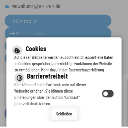
verwaltung(@)en-kreis.de
Dienststellen
Dienstleistungen
Presseinformationen
Cookies
Auf dieser Webseite werden ausschließlich essentielle Daten
Serviceportal
in Cookies gespeichert, um wichtige Funktionen der Website
zu ermöglichen. Mehr dazu in der Datenschutzerklärung
Barrierefreiheit
Hier können Sie die Farbkontraste auf dieser
Immer auf dem neuesten Stand
Webseite erhöhen. Sie können diese
Inhalt
-
Impressum
-
Datenschutzerklärung
-
Kontaktformular
-
Einstellungen über den Button "Kontrast"
www.enkreis.de möchte Ihnen Benachrichtigungen senden
Barrierefreiheit
jederzeit deaktivieren.
by
cm citymedia GmbH
Schließen