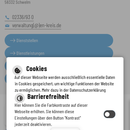
58332 Schwelm
02336/93 0
verwaltung(@)en-kreis.de
Dienststellen
Dienstleistungen
Presseinformationen
Cookies
Auf dieser Webseite werden ausschließlich essentielle Daten
Serviceportal
in Cookies gespeichert, um wichtige Funktionen der Website
zu ermöglichen. Mehr dazu in der Datenschutzerklärung
Barrierefreiheit
Hier können Sie die Farbkontraste auf dieser
Immer auf dem neuesten Stand
Webseite erhöhen. Sie können diese
Inhalt
-
Impressum
-
Datenschutzerklärung
-
Kontaktformular
-
Einstellungen über den Button "Kontrast"
www.enkreis.de möchte Ihnen Benachrichtigungen senden
Barrierefreiheit
jederzeit deaktivieren.
by
cm citymedia GmbH