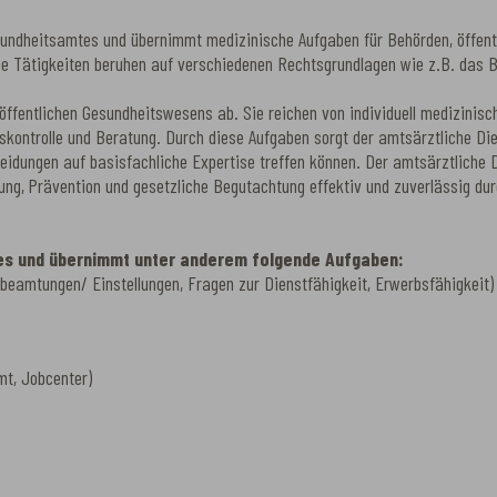
esundheitsamtes und übernimmt medizinische Aufgaben für Behörden, öffentl
 Die Tätigkeiten beruhen auf verschiedenen Rechtsgrundlagen wie z.B. das 
 öffentlichen Gesundheitswesens ab. Sie reichen von individuell medizinis
nskontrolle und Beratung. Durch diese Aufgaben sorgt der amtsärztliche D
eidungen auf basisfachliche Expertise treffen können. Der amtsärztliche 
ng, Prävention und gesetzliche Begutachtung effektiv und zuverlässig du
tes und übernimmt unter anderem folgende Aufgaben:
rbeamtungen/ Einstellungen, Fragen zur Dienstfähigkeit, Erwerbsfähigkeit)
mt, Jobcenter)