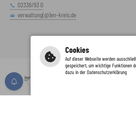
02336/93 0
verwaltung(@)en-kreis.de
Cookies
Auf dieser Webseite werden ausschließl
gespeichert, um wichtige Funktionen d
Immer auf dem neuesten Stand
dazu in der Datenschutzerklärung
www.enkreis.de möchte Ihnen Benachricht
Inhalt
-
Impressum
-
Datenschutzerklärung
-
Kontaktformular
-
Barr
n senden