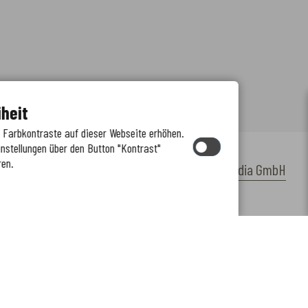
iheit
e Farbkontraste auf dieser Webseite erhöhen.
instellungen über den Button "Kontrast"
ren.
by
cm citymedia GmbH