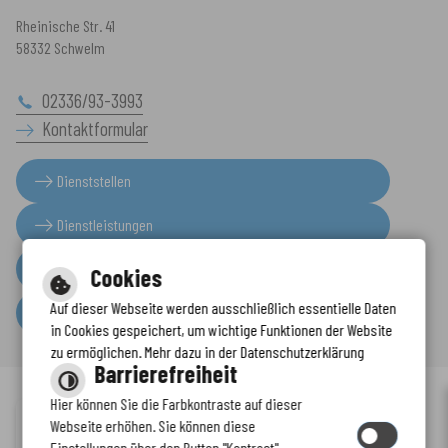
Rheinische Str. 41
58332 Schwelm
02336/93-3993
Kontaktformular
Dienststellen
Dienstleistungen
Presseinformationen
Cookies
Auf dieser Webseite werden ausschließlich essentielle Daten
Serviceportal
in Cookies gespeichert, um wichtige Funktionen der Website
zu ermöglichen. Mehr dazu in der Datenschutzerklärung
Barrierefreiheit
Hier können Sie die Farbkontraste auf dieser
Immer auf dem neuesten Stand
Webseite erhöhen. Sie können diese
Inhalt
-
Impressum
-
Datenschutzerklärung
-
Kontaktformular
-
Einstellungen über den Button "Kontrast"