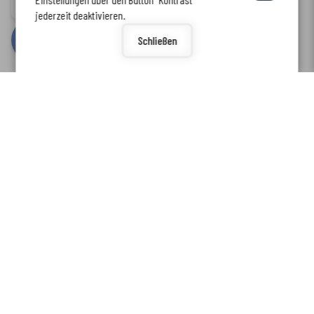
www.enkreis.de möchte Ihnen Benachrichtigungen senden
Barrierefreiheit
jederzeit deaktivieren.
by
cm citymedia GmbH
Schließen