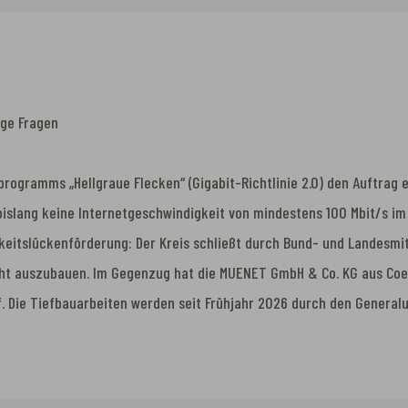
ige Fragen
ogramms „Hellgraue Flecken“ (Gigabit-Richtlinie 2.0) den Auftrag e
bislang keine Internetgeschwindigkeit von mindestens 100 Mbit/s im
eitslückenförderung: Der Kreis schließt durch Bund- und Landesmitte
ht auszubauen. Im Gegenzug hat die MUENET GmbH & Co. KG aus Coe
f. Die Tiefbauarbeiten werden seit Frühjahr 2026 durch den Gener