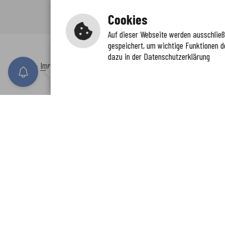
Cookies
Auf dieser Webseite werden ausschließl
gespeichert, um wichtige Funktionen d
Immer auf dem neuesten Stand
dazu in der Datenschutzerklärung
www.enkreis.de möchte Ihnen Benachricht
Inhalt
-
Impressum
-
Datenschutzerklärung
-
Kontaktformular
-
Barr
n senden