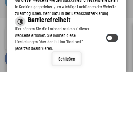
Serviceportal
in Cookies gespeichert, um wichtige Funktionen der Website
zu ermöglichen. Mehr dazu in der Datenschutzerklärung
Barrierefreiheit
Hier können Sie die Farbkontraste auf dieser
Immer auf dem neuesten Stand
Webseite erhöhen. Sie können diese
Inhalt
-
Impressum
-
Datenschutzerklärung
-
Kontaktformular
-
Einstellungen über den Button "Kontrast"
www.enkreis.de möchte Ihnen Benachrichtigungen senden
Barrierefreiheit
jederzeit deaktivieren.
by
cm citymedia GmbH
Schließen