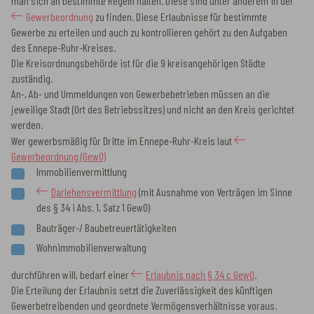
man sich an bestimmte Regeln halten. Diese sind unter anderem in der
Gewerbeordnung
zu finden. Diese Erlaubnisse für bestimmte
Gewerbe zu erteilen und auch zu kontrollieren gehört zu den Aufgaben
des Ennepe-Ruhr-Kreises.
Die Kreisordnungsbehörde ist für die 9 kreisangehörigen Städte
zuständig.
An-, Ab- und Ummeldungen von Gewerbebetrieben müssen an die
jeweilige Stadt (Ort des Betriebssitzes) und nicht an den Kreis gerichtet
werden.
Wer gewerbsmäßig für Dritte im Ennepe-Ruhr-Kreis laut
Gewerbeordnung (GewO)
Immobilienvermittlung
Darlehensvermittlung
(mit Ausnahme von Verträgen im Sinne
des § 34 i Abs. 1, Satz 1 GewO)
Bauträger-/ Baubetreuertätigkeiten
Wohnimmobilienverwaltung
durchführen will, bedarf einer
Erlaubnis nach § 34 c GewO
.
Die Erteilung der Erlaubnis setzt die Zuverlässigkeit des künftigen
Gewerbetreibenden und geordnete Vermögensverhältnisse voraus.