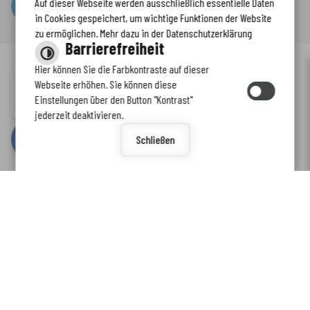
Auf dieser Webseite werden ausschließlich essentielle Daten
Serviceportal
in Cookies gespeichert, um wichtige Funktionen der Website
zu ermöglichen. Mehr dazu in der Datenschutzerklärung
Barrierefreiheit
Hier können Sie die Farbkontraste auf dieser
Immer auf dem neuesten Stand
Webseite erhöhen. Sie können diese
Inhalt
-
Impressum
-
Datenschutzerklärung
-
Kontaktformular
-
Einstellungen über den Button "Kontrast"
www.enkreis.de möchte Ihnen Benachrichtigungen senden
Barrierefreiheit
jederzeit deaktivieren.
by
cm citymedia GmbH
Schließen